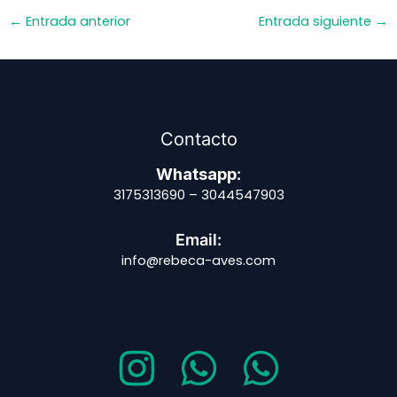
Post
←
Entrada anterior
Entrada siguiente
→
navigation
Contacto
Whatsapp
:
3175313690 – 3044547903
Email:
info@rebeca-aves.com