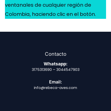
ventanales de cualquier región de
Colombia, haciendo clic en el botón.
Contacto
Whatsapp
:
3175313690 – 3044547903
Email:
info@rebeca-aves.com