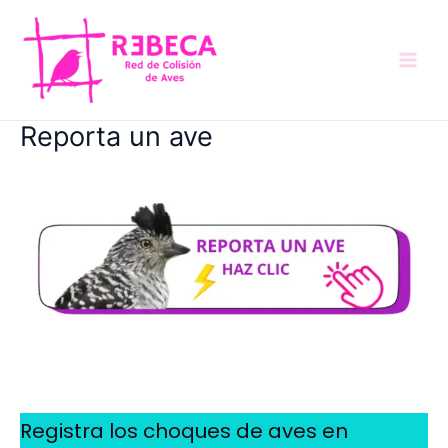
Ir
al
contenido
MAI
MEN
Reporta un ave
Registra los choques de aves en