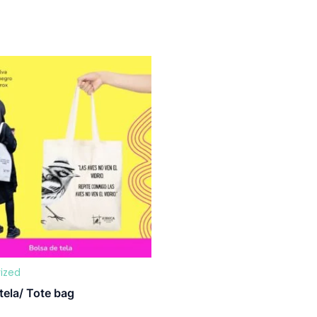
ized
tela/ Tote bag