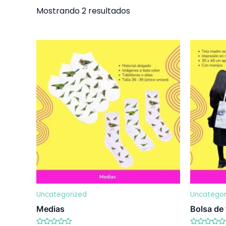
Mostrando 2 resultados
Uncategorized
Uncategor
Medias
Bolsa de 