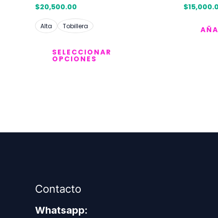
$
20,500.00
$
15,000.
Valorado
Valorado
en
en
0
0
de
de
Alta
Tobillera
AÑA
5
5
Este
SELECCIONAR
producto
OPCIONES
tiene
múltiples
variantes.
Las
opciones
se
pueden
elegir
en
Contacto
la
Whatsapp
:
página