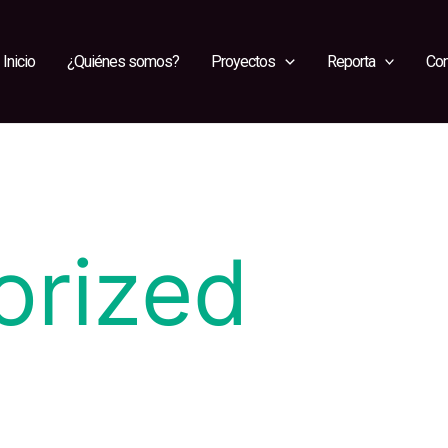
Inicio
¿Quiénes somos?
Proyectos
Reporta
Con
orized