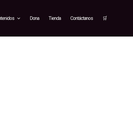
tenidos
Dona
Tienda
Contáctanos
🛒