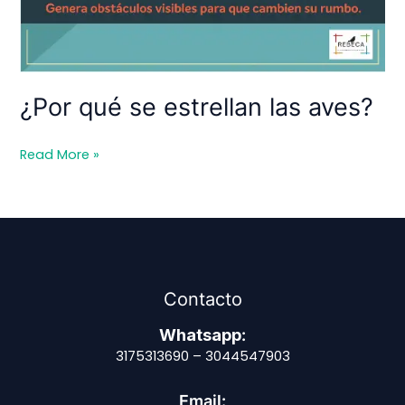
¿Por qué se estrellan las aves?
¿Por
Read More »
qué
se
estrellan
las
aves?
Contacto
Whatsapp
:
3175313690 – 3044547903
Email: