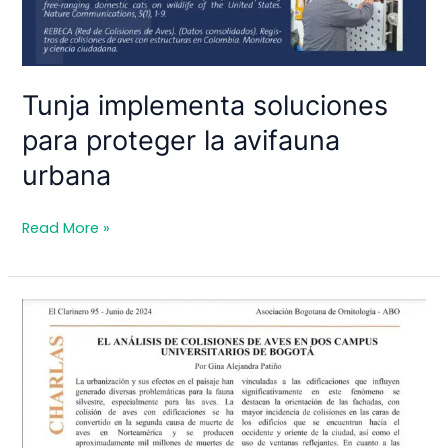
Tunja implementa soluciones
para proteger la avifauna
urbana
Tunja
Read More »
implementa
soluciones
para
proteger
la
avifauna
urbana