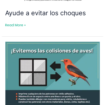
Ayude a evitar los choques
Ayude
Read More »
a
evitar
los
choques